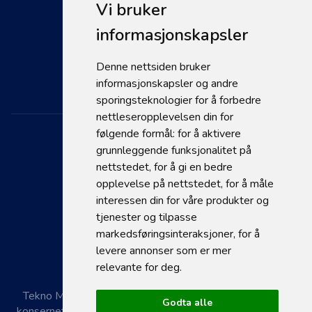
Vi bruker
Support
informasjonskapsler
Kontakt
Denne nettsiden bruker
Personvernerklæring
Se åpningstider
informasjonskapsler og andre
sporingsteknologier for å forbedre
nettleseropplevelsen din for
følgende formål:
for å aktivere
grunnleggende funksjonalitet på
nettstedet
,
for å gi en bedre
opplevelse på nettstedet
,
for å måle
interessen din for våre produkter og
tjenester og tilpasse
© 2026 Tekno Maskin
markedsføringsinteraksjoner
,
for å
levere annonser som er mer
relevante for deg
.
Tekno Maskin AS er en del av Kroken Gruppen AS hvor
Godta alle
konsernet har gjort en vurdering av Åpenhetsloven for vår