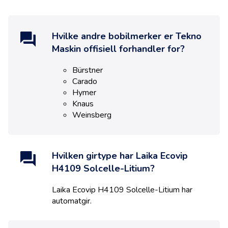
Hvilke andre bobilmerker er
Tekno
Maskin
offisiell forhandler for?
Bürstner
Carado
Hymer
Knaus
Weinsberg
Hvilken girtype har
Laika Ecovip
H4109 Solcelle-Litium
?
Laika Ecovip H4109 Solcelle-Litium
har
automat
gir.