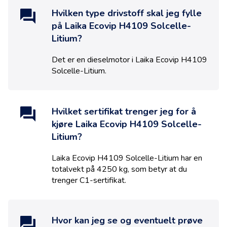
Hvilken type drivstoff skal jeg fylle
på
Laika Ecovip H4109 Solcelle-
Litium
?
Det er en
diesel
motor i
Laika Ecovip H4109
Solcelle-Litium
.
Hvilket sertifikat trenger jeg for å
kjøre
Laika Ecovip H4109 Solcelle-
Litium
?
Laika Ecovip H4109 Solcelle-Litium
har en
totalvekt på
4250
kg, som betyr at du
trenger
C1
-sertifikat.
Hvor kan jeg se og eventuelt prøve