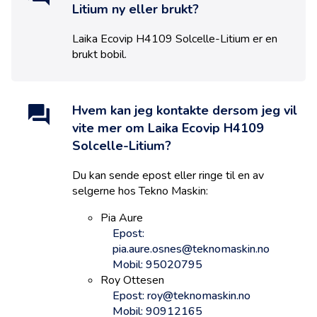
Litium
ny eller brukt?
Laika Ecovip H4109 Solcelle-Litium
er en
brukt
bobil.
Hvem kan jeg kontakte dersom jeg vil
vite mer om
Laika Ecovip H4109
Solcelle-Litium
?
Du kan sende epost eller ringe til en av
selgerne hos
Tekno Maskin
:
Pia Aure
Epost:
pia.aure.osnes@teknomaskin.no
Mobil: 95020795
Roy Ottesen
Epost: roy@teknomaskin.no
Mobil: 90912165