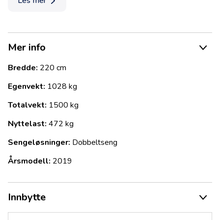
Les mer
her ser du at den er tatt godt vare på.
For mer informasjon om denne flotte vognen, kontakt en av
våre selgere hos Tekno Maskin AS. Vi er også behjelpelige
med finansiering fra 0 kr egenkapital.
Mer info
Velkommen til en hyggelig handel!
Bredde:
220 cm
Egenvekt:
1028 kg
Totalvekt:
1500 kg
Nyttelast:
472 kg
Sengeløsninger:
Dobbeltseng
Årsmodell:
2019
Innbytte