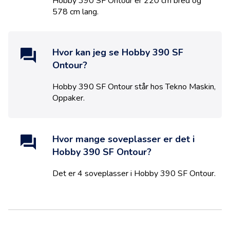
Hobby 390 SF Ontour
er
220
cm bred og
578
cm lang.
Hvor kan jeg se
Hobby 390 SF
Ontour
?
Hobby 390 SF Ontour
står hos
Tekno Maskin
,
Oppaker
.
Hvor mange soveplasser er det i
Hobby 390 SF Ontour
?
Det er
4
soveplasser i
Hobby 390 SF Ontour
.