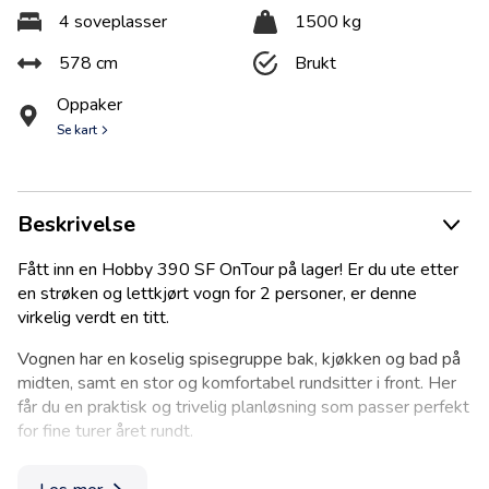
4 soveplasser
1500 kg
578 cm
Brukt
Oppaker
Se kart
Beskrivelse
Fått inn en Hobby 390 SF OnTour på lager! Er du ute etter
en strøken og lettkjørt vogn for 2 personer, er denne
virkelig verdt en titt.
Vognen har en koselig spisegruppe bak, kjøkken og bad på
midten, samt en stor og komfortabel rundsitter i front. Her
får du en praktisk og trivelig planløsning som passer perfekt
for fine turer året rundt.
Vognen fremstår som svært velholdt og nærmest som ny –