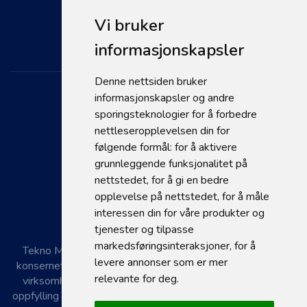
Kontakt
Vi bruker
Personvernerklæring
Se åpningstider
informasjonskapsler
Denne nettsiden bruker
informasjonskapsler og andre
sporingsteknologier for å forbedre
nettleseropplevelsen din for
følgende formål:
for å aktivere
grunnleggende funksjonalitet på
nettstedet
,
for å gi en bedre
© 2026 Tekno Maskin
opplevelse på nettstedet
,
for å måle
interessen din for våre produkter og
tjenester og tilpasse
markedsføringsinteraksjoner
,
for å
Tekno Maskin AS er en del av Kroken Gruppen AS hvor
levere annonser som er mer
konsernet har gjort en vurdering av Åpenhetsloven for vår
relevante for deg
.
virksomhet. Nærmere informasjon om Tekno Maskin sin
oppfylling av Åpenhetsloven kan fås ved å henvende seg til