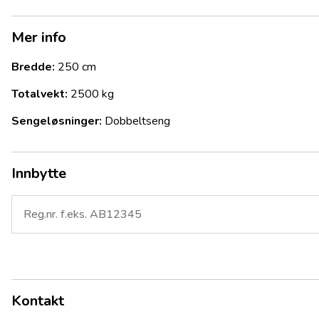
- Åpen og luftig planløsning – føles stor og innbydende
- Queen bed – komfortabel seng med god adkomst
Mer info
- Stort bad på tvers bak – romslig dusj, toalett og god skappl
Bredde:
250 cm
- Alde sentralvarme – vannbåren varme for jevn og behagelig
Totalvekt:
2500 kg
temperatur
Sengeløsninger:
Dobbeltseng
- Stor rundsitter i front – perfekt for sosial sone, måltider og 
Interiør & komfort
Innbytte
- Elegant Prestige-interiør med lyse flater
- Velutstyrt kjøkken med gode arbeidsflater
- Rikelig med lagringsplass
- Ideell vogn for dem som ønsker høy komfort og god plass.
Kort oppsummert
Kontakt
En svært attraktiv Hobby 720 WQC Prestige 2022 for deg som 