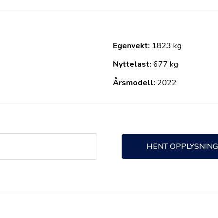
ass
Egenvekt:
1823 kg
Nyttelast:
677 kg
Årsmodell:
2022
avslapning
HENT OPPLYSNIN
ønsker romslig, åpen vogn med høy standard, førsteklasses varm