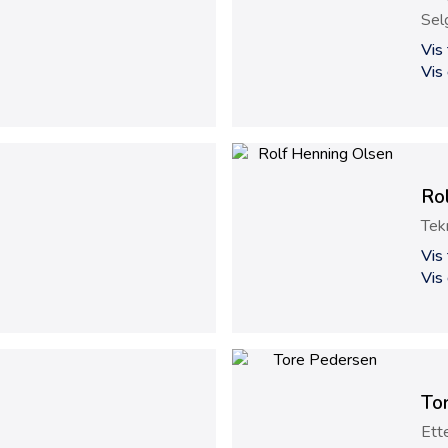
Sel
Vis
Vis
Ro
Tek
Vis
Vis
To
Ett