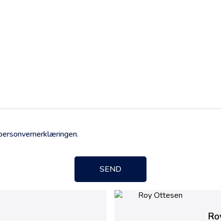
personvernerklæringen
.
SEND
Ro