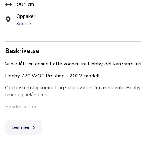
904 cm
Oppaker
Se kart
Beskrivelse
Vi har fått inn denne flotte vognen fra Hobby, det kan være lur
Hobby 720 WQC Prestige – 2022-modell
Opplev romslig komfort og solid kvalitet fra anerkjente Hobby
ferier og helårsbruk.
Høydepunkter
- Tysk kvalitetsvogn – kjent for god byggekvalitet og smarte 
Les mer
- Meget godt utstyrt – mye utstyr inkludert