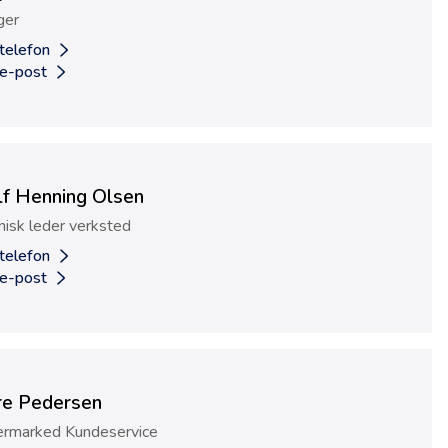
ger
 telefon
 e-post
lf Henning Olsen
nisk leder verksted
 telefon
 e-post
re Pedersen
ermarked Kundeservice