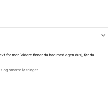
kt for mor. Videre finner du bad med egen dusj, før du
ss og smarte løsninger.
ts vognkort eller tilsvarende.
dard utstyr etter produsentens spesifikasjoner.