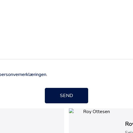
personvernerklæringen
.
SEND
Ro
Sel