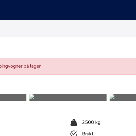
ingvogner på lager
2500 kg
Brukt