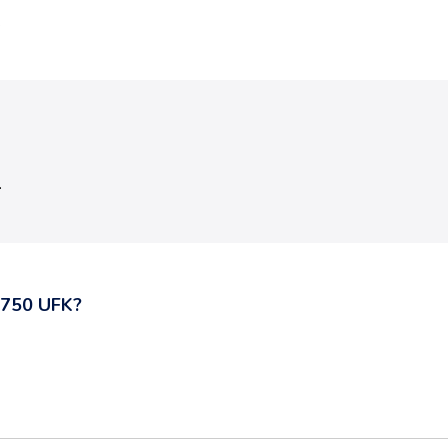
.
.
 750 UFK
?