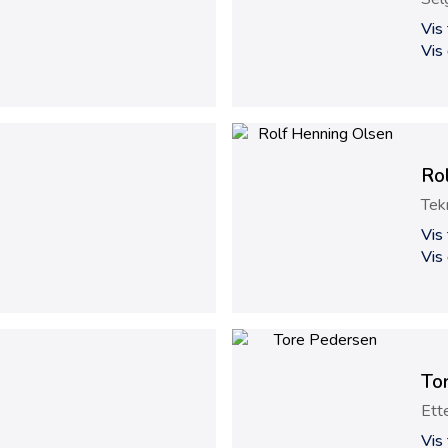
Vis
Vis
Ro
Tek
Vis
Vis
To
Ett
Vis