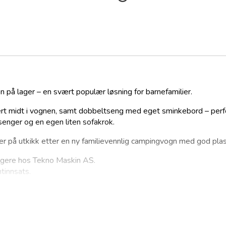
n på lager – en svært populær løsning for barnefamilier.
ssert midt i vognen, samt dobbeltseng med eget sminkebord – perfe
enger og en egen liten sofakrok.
er på utkikk etter en ny familievennlig campingvogn med god pla
lgere hos Tekno Maskin AS.
ntinnsats.
ast som fremkommer i denne annonsen er innhentet fra kjøretøye
r vekten på en minimumsutstyrt grunnmodell med påmontert stan