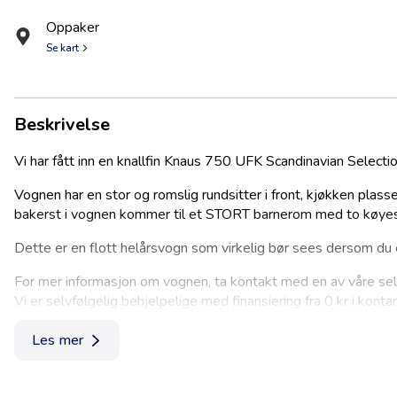
Oppaker
Se kart
Beskrivelse
Vi har fått inn en knallfin Knaus 750 UFK Scandinavian Selectio
Vognen har en stor og romslig rundsitter i front, kjøkken pla
bakerst i vognen kommer til et STORT barnerom med to køyes
Dette er en flott helårsvogn som virkelig bør sees dersom du 
For mer informasjon om vognen, ta kontakt med en av våre se
Vi er selvfølgelig behjelpelige med finansiering fra 0 kr i konta
Forbehold om vekt
Les mer
Vi gjør oppmerksom på at den angivelse av egenvekt og nyttel
Vær oppmerksom på at den oppgitte egenvekt derfor kun angi