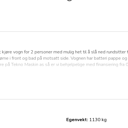
t kjøre vogn for 2 personer med mulig het til å slå ned rundsitter 
ørne i front og bad på motsatt side. Vognen har batteri pappe og 
re på Tekno Maskin as så er vi behjelpelige med finansiering fra 
Egenvekt:
1130 kg