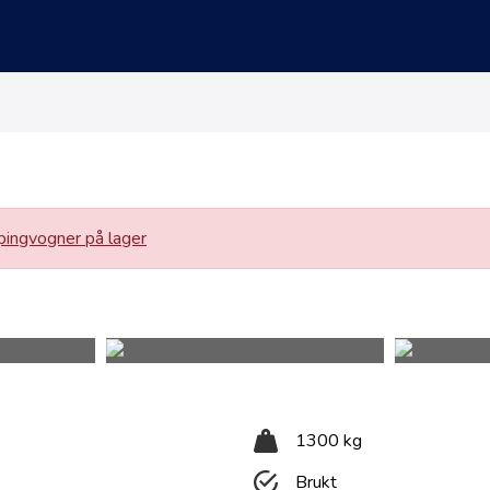
ingvogner på lager
1300 kg
Brukt