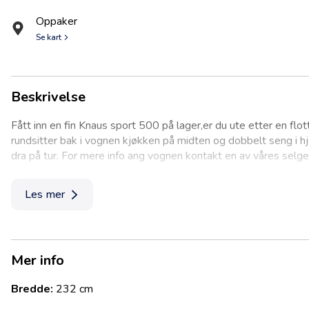
Oppaker
Se kart
Beskrivelse
Fått inn en fin Knaus sport 500 på lager,er du ute etter en flot
rundsitter bak i vognen kjøkken på midten og dobbelt seng i hj
dra på tur. For mere info ang vognen kontakt en av våres selge
Les mer
Mer info
Bredde:
232 cm