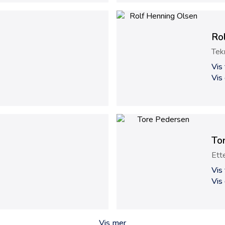
Ro
Tek
Vis
Vis
To
Ett
Vis
Vis
Vis mer