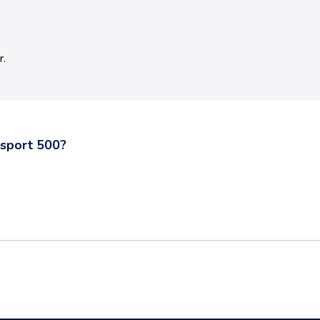
r
.
sport 500
?