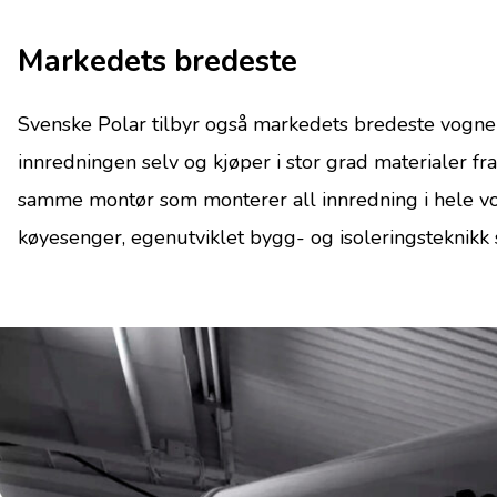
Markedets bredeste
Svenske Polar tilbyr også markedets bredeste vogner
innredningen selv og kjøper i stor grad materialer f
samme montør som monterer all innredning i hele vog
køyesenger, egenutviklet bygg- og isoleringsteknikk s