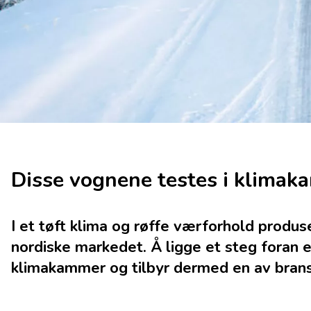
Disse vognene testes i klima
I et tøft klima og røffe værforhold produ
nordiske markedet. Å ligge et steg foran e
klimakammer og tilbyr dermed en av bransj